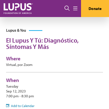
Skip to main content
Search
Donate
Menu
Lupus & You
El Lupus Y Tú: Diagnóstico,
Síntomas Y Más
Where
Virtual, por Zoom
When
Tuesday
Sep 12, 2023
7:00 pm - 8:30 pm
Add to Calendar