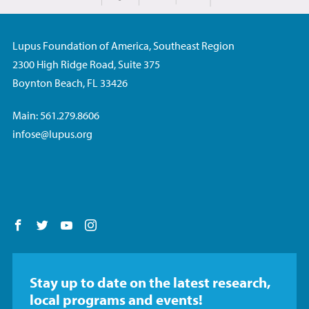
Imprimir
Share on Facebook
Lupus Foundation of America, Southeast Region
2300 High Ridge Road, Suite 375
Boynton Beach, FL 33426
Main: 561.279.8606
infose@lupus.org
Follow us on Facebook
Follow us on Twitter
Follow us on YouTube
Follow us on Instagram
Stay up to date on the latest research,
local programs and events!