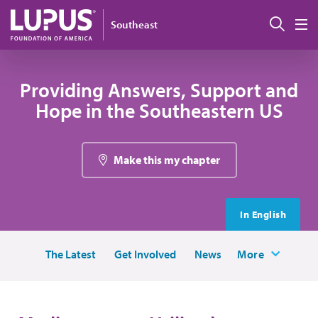
Pasar al contenido principal
Busc
Southeast
M
Providing Answers, Support and
Hope in the Southeastern US
Make this my chapter
In English
The Latest
Get Involved
News
More