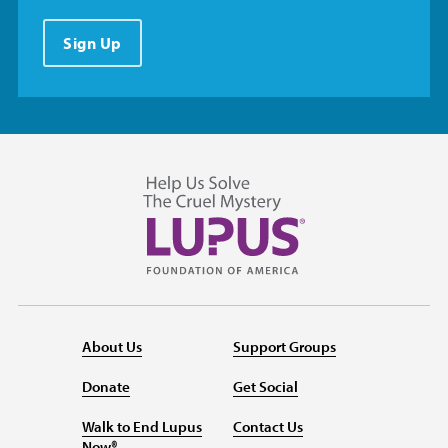
Sign Up
About Us
Support Groups
Donate
Get Social
Walk to End Lupus
Contact Us
Now®