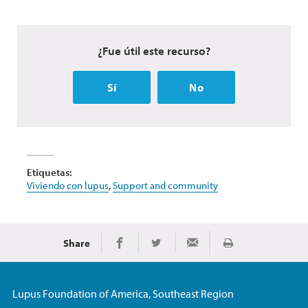
¿Fue útil este recurso?
Sí
No
Etiquetas:
Viviendo con lupus
,
Support and community
Share
Imprimir
Share on Facebook
Share on Twitter
Share via Email
Lupus Foundation of America, Southeast Region