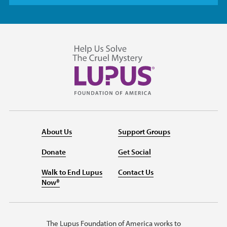
About Us
Support Groups
Donate
Get Social
Walk to End Lupus
Contact Us
Now®
The Lupus Foundation of America works to