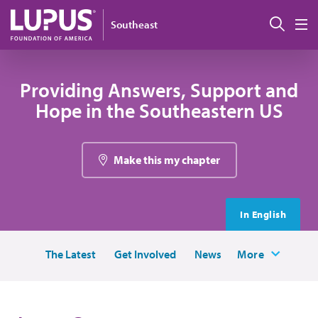
Pasar al contenido principal
Busc
Southeast
M
Providing Answers, Support and
Hope in the Southeastern US
Make this my chapter
In English
The Latest
Get Involved
News
More