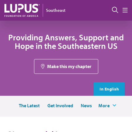
Pasar al contenido principal
Busc
Southeast
M
Providing Answers, Support and
Hope in the Southeastern US
Make this my chapter
In English
The Latest
Get Involved
News
More