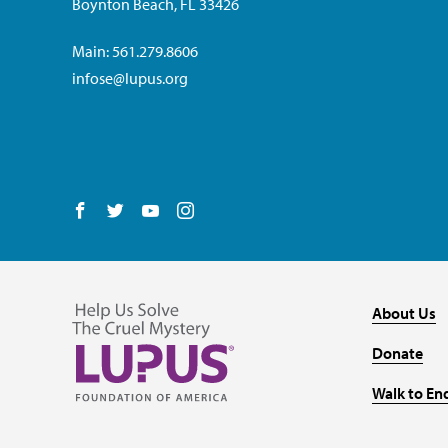
Boynton Beach, FL 33426
Main: 561.279.8606
infose@lupus.org
Follow us on Facebook
Follow us on Twitter
Follow us on YouTube
Follow us on Instagram
About Us
Donate
Walk to En