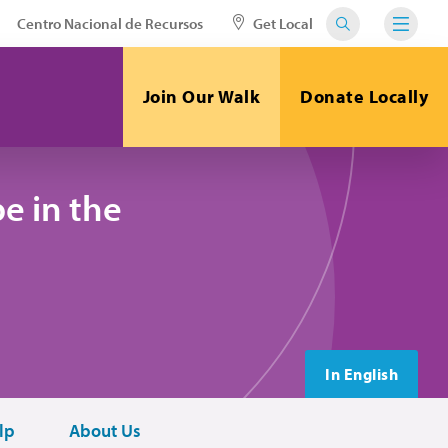
Centro Nacional de Recursos
Get Local
Join Our Walk
Donate Locally
e in the
In English
lp
About Us