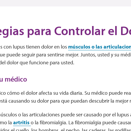
egias para Controlar el D
 con lupus tienen dolor en los
músculos o las articulacio
ue puede seguir para sentirse mejor. Juntos, usted y su mé
del dolor que funcione para usted.
su médico
co cómo el dolor afecta su vida diaria. Su médico puede rea
está causando su dolor para que puedan descubrir la mejor
músculos o las articulaciones puede ser causado por el lupus 
omo la
artritis
o la fibromialgia. La fibromialgia puede caus
idos el cuello, los hombros, el pecho, las caderas, las rodilla