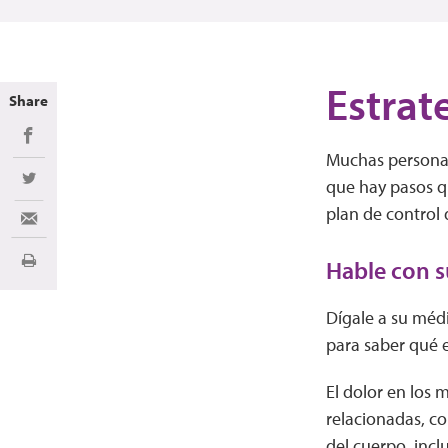
Estrat
Share
Share on Facebook
Muchas personas
que hay pasos q
Share on Twitter
plan de control 
Share via Email
Hable con 
Imprimir
Dígale a su médi
para saber qué 
El dolor en los 
relacionadas, c
del cuerpo, inclu