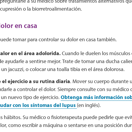
reguntarle a su médico sobre tratamientos alternativos q
cupresión o la biorretroalimentación.
olor en casa
uede tomar para controlar su dolor en casa también.
alor en el área adolorida.
Cuando le duelen los músculos o 
e ayudarle a sentirse mejor. Trate de tomar una ducha calie
un jacuzzi, o colocar una toalla tibia en el área dolorosa.
 el ejercicio a su rutina diaria
. Mover su cuerpo durante 
arle a controlar el dolor. Siempre consulte con su médico o
un nuevo tipo de ejercicio.
Obtenga más información sobr
udar con los síntomas del lupus
(en inglés).
s hábitos. Su médico o fisioterapeuta puede pedirle que ev
lor, como escribir a máquina o sentarse en una posición dur