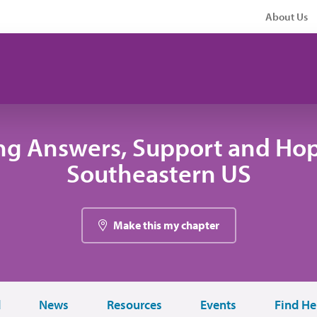
About Us
ng Answers, Support and Hop
Southeastern US
Make this my chapter
d
News
Resources
Events
Find He