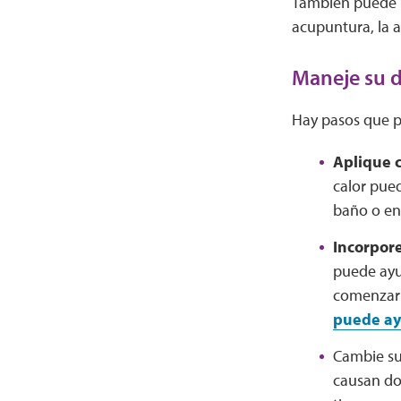
También puede p
acupuntura, la a
Maneje su d
Hay pasos que p
Aplique c
calor pued
baño o en 
Incorpore
puede ayud
comenzar 
puede ay
Cambie su
causan do