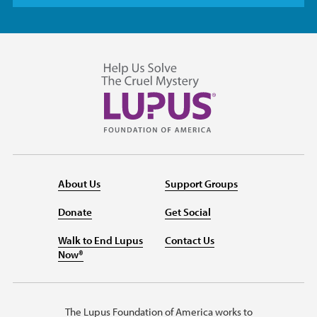
About Us
Support Groups
Donate
Get Social
Walk to End Lupus
Contact Us
Now®
The Lupus Foundation of America works to