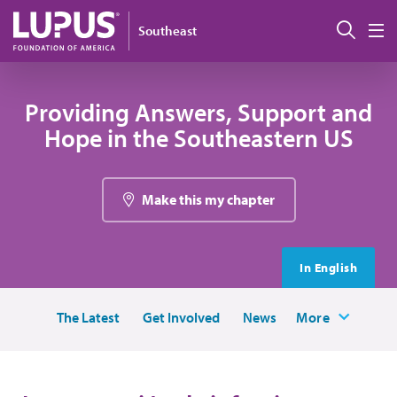
Pasar al contenido principal
Busc
Southeast
M
Providing Answers, Support and
Hope in the Southeastern US
Make this my chapter
In English
The Latest
Get Involved
News
More