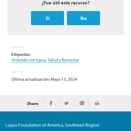
¿Fue útil este recurso?
Sí
No
Etiquetas:
Viviendo con lupus
,
Salud y Bienestar
Última actualización: Mayo 13, 2024
Share
Imprimir
Share on Facebook
Share on Twitter
Share via Email
Lupus Foundation of America, Southeast Region