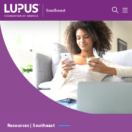
Pasar al contenido principal
Busc
Southeast
M
Resources | Southeast