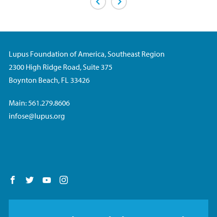
Previous Page
Next Page
Lupus Foundation of America, Southeast Region
2300 High Ridge Road, Suite 375
Boynton Beach, FL 33426
Main: 561.279.8606
infose@lupus.org
Follow us on Facebook
Follow us on Twitter
Follow us on YouTube
Follow us on Instagram