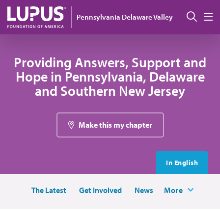
Pasar al contenido principal
Busc
Pennsylvania Delaware Valley
M
Providing Answers, Support and
Hope in Pennsylvania, Delaware
and Southern New Jersey
Make this my chapter
In English
The Latest
Get Involved
News
More