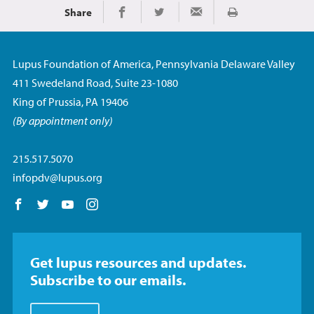
Share
Imprimir
Share on Facebook
Share on Twitter
Share via Email
Lupus Foundation of America, Pennsylvania Delaware Valley
411 Swedeland Road, Suite 23-1080
King of Prussia, PA 19406
(By appointment only)
215.517.5070
infopdv@lupus.org
Follow us on Facebook
Follow us on Twitter
Follow us on YouTube
Follow us on Instagram
Get lupus resources and updates.
Subscribe to our emails.