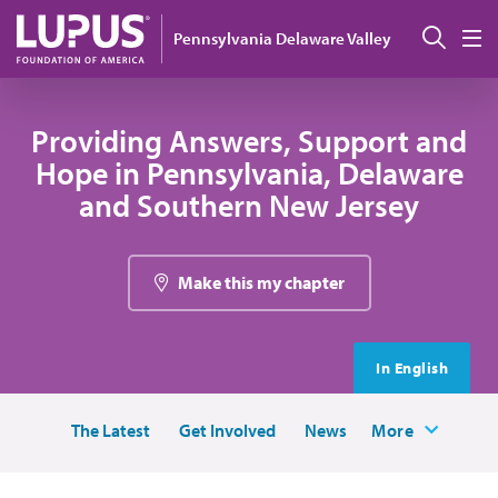
Pasar al contenido principal
Busc
Pennsylvania Delaware Valley
M
Providing Answers, Support and
Hope in Pennsylvania, Delaware
and Southern New Jersey
Make this my chapter
In English
The Latest
Get Involved
News
More