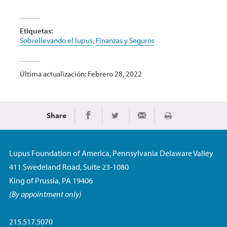
Etiquetas:
Sobrellevando el lupus
,
Finanzas y Seguros
Última actualización: Febrero 28, 2022
Share
Imprimir
Share on Facebook
Share on Twitter
Share via Email
Lupus Foundation of America, Pennsylvania Delaware Valley
411 Swedeland Road, Suite 23-1080
King of Prussia, PA 19406
(By appointment only)
215.517.5070