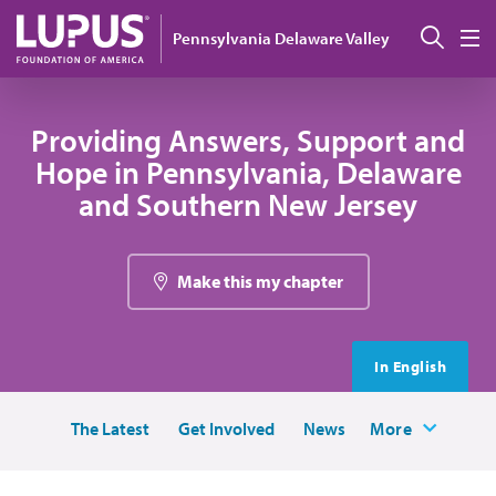
Pasar al contenido principal
Busc
Pennsylvania Delaware Valley
M
Providing Answers, Support and
Hope in Pennsylvania, Delaware
and Southern New Jersey
Make this my chapter
In English
The Latest
Get Involved
News
More