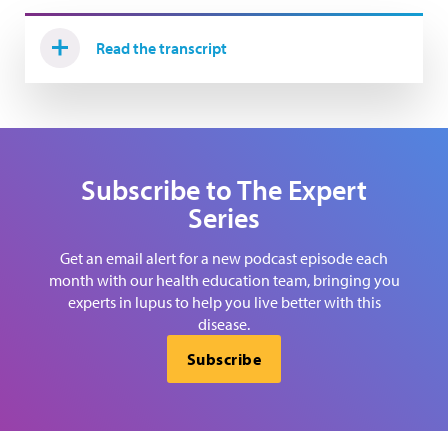
Read the transcript
Subscribe to The Expert
Series
Get an email alert for a new podcast episode each
month with our health education team, bringing you
experts in lupus to help you live better with this
disease.
Subscribe