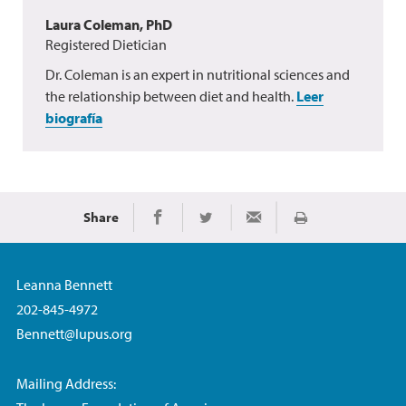
Laura Coleman, PhD
Registered Dietician
Dr. Coleman is an expert in nutritional sciences and
the relationship between diet and health.
Leer
biografía
Share
Imprimir
Share on Facebook
Share on Twitter
Share via Email
Leanna Bennett
202-845-4972
Bennett@lupus.org
Mailing Address: