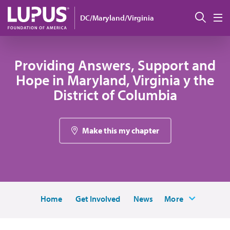
Pasar al contenido principal
Busc
DC/Maryland/Virginia
M
Providing Answers, Support and
Hope in Maryland, Virginia y the
District of Columbia
Make this my chapter
Home
Get Involved
News
More