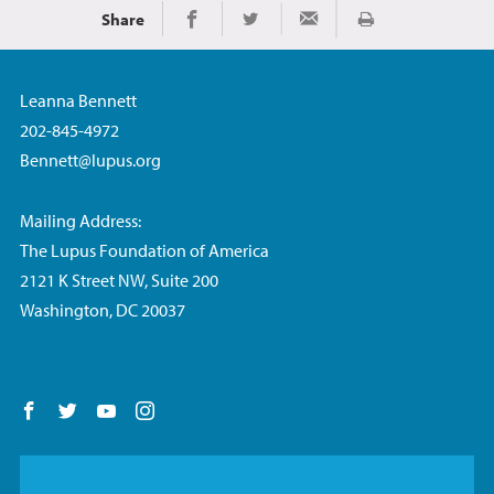
Share
Imprimir
Share on Facebook
Share on Twitter
Share via Email
Leanna Bennett
202-845-4972
Bennett@lupus.org
Mailing Address:
The Lupus Foundation of America
2121 K Street NW, Suite 200
Washington, DC 20037
Follow us on Facebook
Follow us on Twitter
Follow us on YouTube
Follow us on Instagram