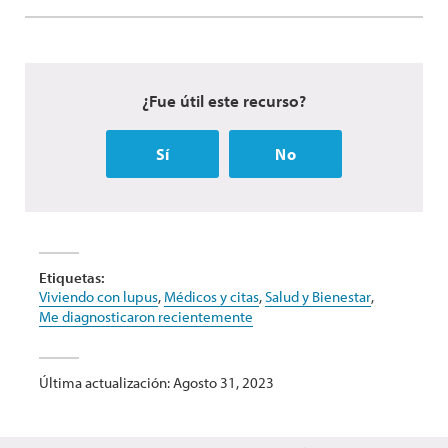
¿Fue útil este recurso?
Sí
No
Etiquetas:
Viviendo con lupus
,
Médicos y citas
,
Salud y Bienestar
,
Me diagnosticaron recientemente
Última actualización: Agosto 31, 2023