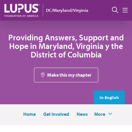
Pasar al contenido principal
Busc
DC/Maryland/Virginia
M
Providing Answers, Support and
Hope in Maryland, Virginia y the
District of Columbia
Make this my chapter
In English
Home
Get Involved
News
More