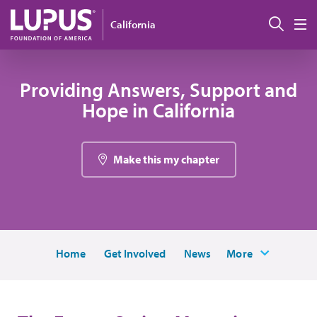
Pasar al contenido principal
Busc
California
M
Providing Answers, Support and
Hope in California
Make this my chapter
Home
Get Involved
News
More