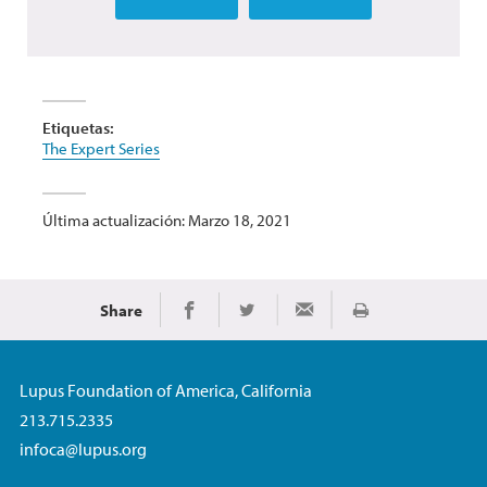
Etiquetas:
The Expert Series
Última actualización: Marzo 18, 2021
Share
Imprimir
Share on Facebook
Share on Twitter
Share via Email
Lupus Foundation of America, California
213.715.2335
infoca@lupus.org