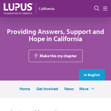
Pasar al contenido principal
Busc
California
M
Providing Answers, Support and
Hope in California
Make this my chapter
In English
Home
Get Involved
News
More