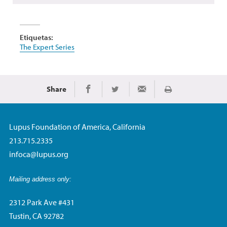
Etiquetas:
The Expert Series
Share
Imprimir
Share on Facebook
Share on Twitter
Share via Email
Lupus Foundation of America, California
213.715.2335
infoca@lupus.org
Mailing address only:
2312 Park Ave #431
Tustin, CA 92782