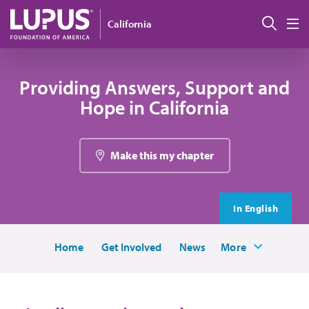
Pasar al contenido principal
Busc
California
M
Providing Answers, Support and
Hope in California
Make this my chapter
In English
Home
Get Involved
News
More