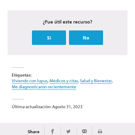
¿Fue útil este recurso?
Sí
No
Etiquetas:
Viviendo con lupus
,
Médicos y citas
,
Salud y Bienestar
,
Me diagnosticaron recientemente
Última actualización: Agosto 31, 2023
Share
Imprimir
Share on Facebook
Share on Twitter
Share via Email