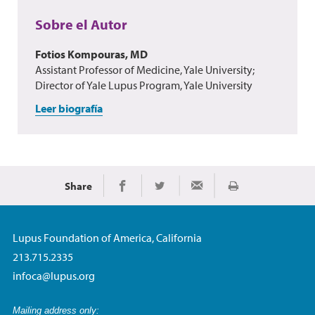
Sobre el Autor
Fotios Kompouras, MD
Assistant Professor of Medicine, Yale University;
Director of Yale Lupus Program, Yale University
Leer biografía
Share
Imprimir
Share on Facebook
Share on Twitter
Share via Email
Lupus Foundation of America, California
213.715.2335
infoca@lupus.org
Mailing address only: