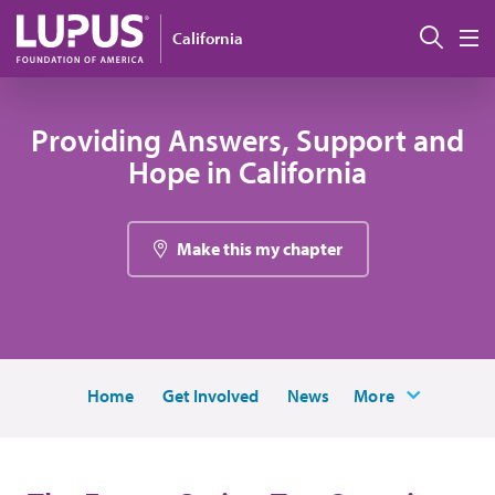
Pasar al contenido principal
Busc
California
M
Providing Answers, Support and
Hope in California
Make this my chapter
Home
Get Involved
News
More