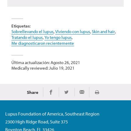
Etiquetas:
Sobrellevando el lupus
,
Viviendo con lupus
,
Skin and hair
,
Tratando el lupus
,
Yo tengo lupus
,
Me diagnosticaron recientemente
Última actualización: Agosto 26, 2021
Medically reviewed: Julio 19, 2021
Share
Imprimir
Share on Facebook
Share on Twitter
Share via Email
Lupus Foundation of America, Southeast Region
2300 High Ridge Road, Suite 375
Boynton Beach, FL 33426