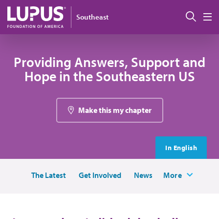
Pasar al contenido principal
Busc
Southeast
M
Providing Answers, Support and
Hope in the Southeastern US
Make this my chapter
In English
The Latest
Get Involved
News
More