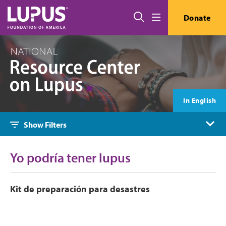
Pasar al contenido principal
Buscar
Donate
Menú
In English
Show Filters
Yo podría tener lupus
Kit de preparación para desastres