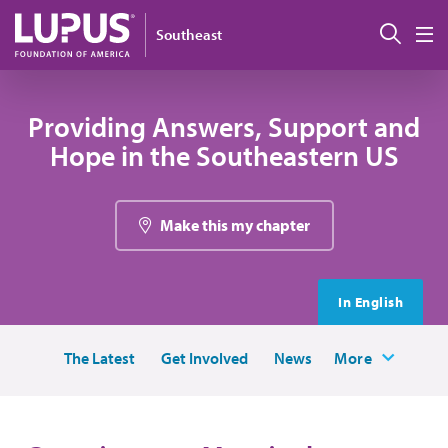
Pasar al contenido principal
Busc
Southeast
M
Providing Answers, Support and
Hope in the Southeastern US
Make this my chapter
In English
The Latest
Get Involved
News
More