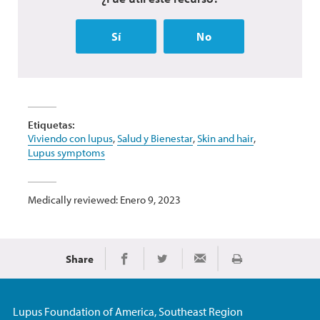
Sí
No
Etiquetas:
Viviendo con lupus
,
Salud y Bienestar
,
Skin and hair
,
Lupus symptoms
Medically reviewed: Enero 9, 2023
Share
Imprimir
Share on Facebook
Share on Twitter
Share via Email
Lupus Foundation of America, Southeast Region