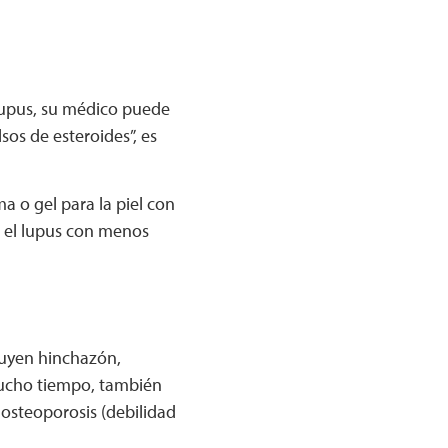
lupus, su médico puede
os de esteroides”, es
 o gel para la piel con
n el lupus con menos
luyen hinchazón,
mucho tiempo, también
osteoporosis (debilidad