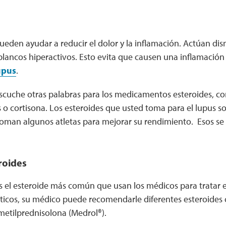
ueden ayudar a reducir el dolor y la inflamación. Actúan di
 blancos hiperactivos. Esto evita que causen una inflamaci
upus
.
escuche otras palabras para los medicamentos esteroides, co
 o cortisona. Los esteroides que usted toma para el lupus so
toman algunos atletas para mejorar su rendimiento. Esos s
roides
 el esteroide más común que usan los médicos para tratar el
icos, su médico puede recomendarle diferentes esteroides
metilprednisolona (Medrol®).