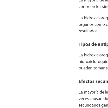
controlar los sí
La hidroxicloro
órganos como co
resultados.
Tipos de anti
La hidroxicloroq
hidroxicloroqui
pueden tomar en
Efectos secun
La mayoría de l
veces causan do
secundarios gen