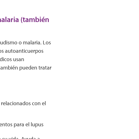
alaria (también
udismo o malaria. Los
os autoanticuerpos
édicos usan
 también pueden tratar
 relacionados con el
entos para el lupus
 su vida. Ayuda a