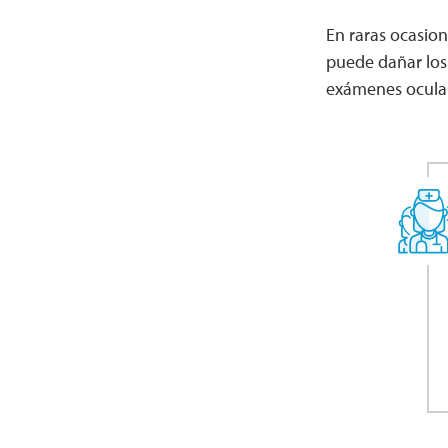
En raras ocasio
puede dañar lo
exámenes ocular