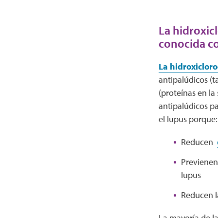
La hidroxic
conocida c
La hidroxiclor
antipalúdicos (
(proteínas en la
antipalúdicos p
el lupus porque:
Reducen
Previene
lupus
Reducen l
La mayoría de l