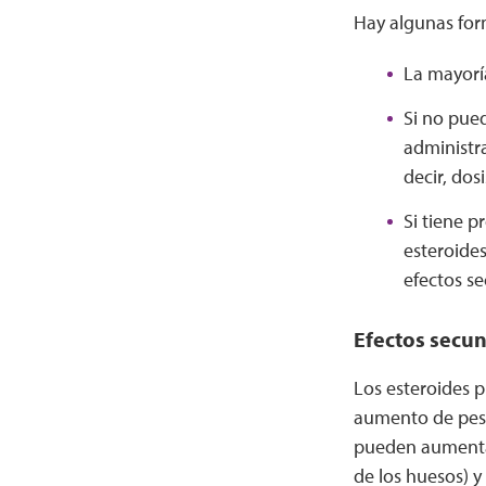
Hay algunas for
La mayorí
Si no pue
administra
decir, dos
Si tiene p
esteroides
efectos se
Efectos secun
Los esteroides 
aumento de pes
pueden aumentar
de los huesos) y