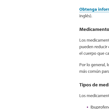
Obtenga inform
inglés).
Medicamentos 
Los medicamentos
pueden reducir e
el cuerpo que c
Por lo general,
más común para l
Tipos de med
Los medicament
Ibuprofen