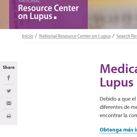
Inicio
National Resource Center on Lupus
Search Re
Medica
Share
Lupus
Share on Facebook
Share on Twitter
Debido a que el
Share via Email
diferentes de m
encontrar la c
Imprimir
Obtenga más in