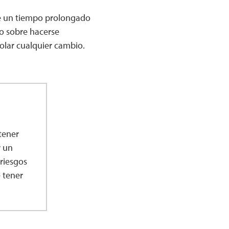
te un tiempo prolongado
co sobre hacerse
olar cualquier cambio.
tener
r un
riesgos
 tener