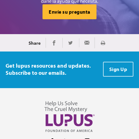
darle la ayuda que necesita.
Envíe su pregunta
Share
Imprimir
Share on Facebook
Share on Twitter
Share via Email
Get lupus resources and updates.
Sign Up
Subscribe to our emails.