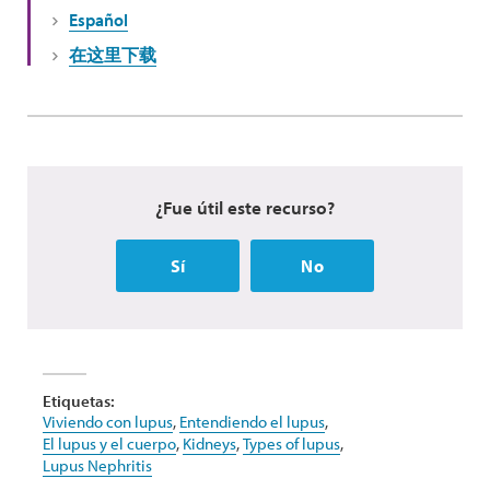
Español
在这里下载
¿Fue útil este recurso?
Sí
No
Etiquetas:
Viviendo con lupus
,
Entendiendo el lupus
,
El lupus y el cuerpo
,
Kidneys
,
Types of lupus
,
Lupus Nephritis