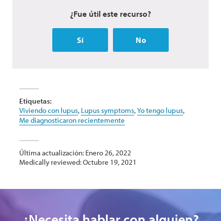
¿Fue útil este recurso?
Sí
No
Etiquetas:
Viviendo con lupus
,
Lupus symptoms
,
Yo tengo lupus
,
Me diagnosticaron recientemente
Última actualización: Enero 26, 2022
Medically reviewed: Octubre 19, 2021
¿Necesita hablar con alguien?