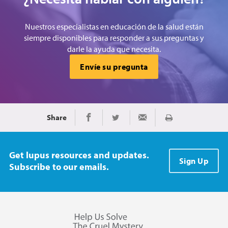
Nuestros especialistas en educación de la salud están
siempre disponibles para responder a sus preguntas y
darle la ayuda que necesita.
Envíe su pregunta
Share
Imprimir
Share on Facebook
Share on Twitter
Share via Email
Get lupus resources and updates.
Sign Up
Subscribe to our emails.