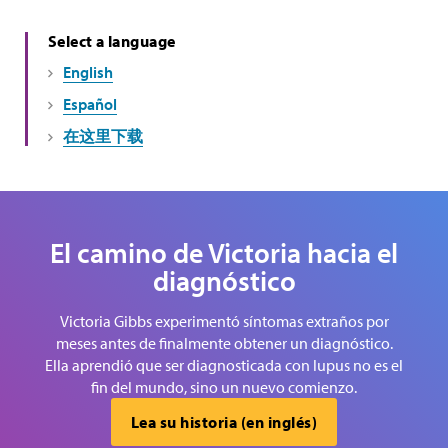
Select a language
English
Español
在这里下载
El camino de Victoria hacia el
diagnóstico
Victoria Gibbs experimentó síntomas extraños por
meses antes de finalmente obtener un diagnóstico.
Ella aprendió que ser diagnosticada con lupus no es el
fin del mundo, sino un nuevo comienzo.
Lea su historia (en inglés)