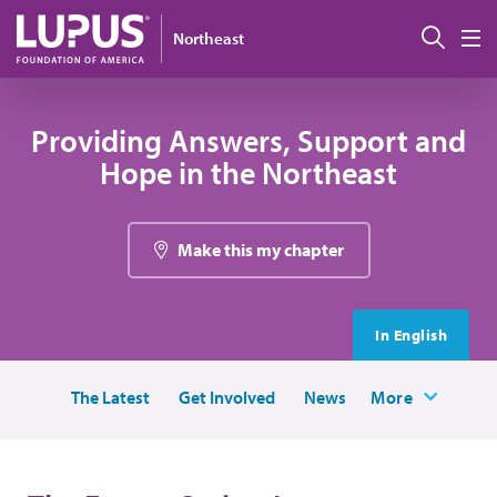
Pasar al contenido principal
Busc
Northeast
M
Providing Answers, Support and
Hope in the Northeast
Make this my chapter
In English
The Latest
Get Involved
News
More