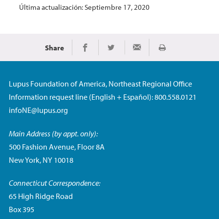
Última actualización: Septiembre 17, 2020
Share
Imprimir
Share on Facebook
Share on Twitter
Share via Email
Lupus Foundation of America, Northeast Regional Office
Information request line (English + Español): 800.558.0121
infoNE@lupus.org
Main Address (by appt. only):
500 Fashion Avenue, Floor 8A
New York, NY 10018
Connecticut Correspondence:
65 High Ridge Road
Box 395