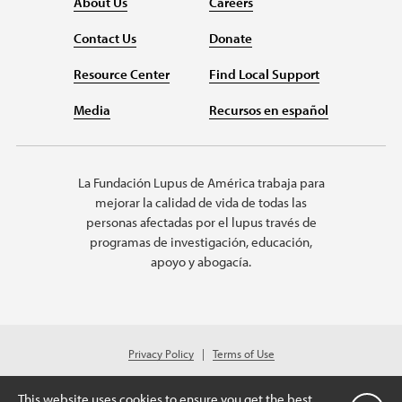
About Us
Careers
Contact Us
Donate
Resource Center
Find Local Support
Media
Recursos en español
La Fundación Lupus de América trabaja para
mejorar la calidad de vida de todas las
personas afectadas por el lupus través de
programas de investigación, educación,
apoyo y abogacía.
Privacy Policy
Terms of Use
© 2026 Lupus Foundation of America. All rights reserved.
A charitable organization with 501(c)(3) tax-exempt status. Federal ID
This website uses cookies to ensure you get the best