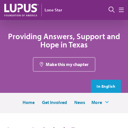
Pasar al contenido principal
Busc
Lone Star
M
Providing Answers, Support and
Hope in Texas
Make this my chapter
In English
Home
Get Involved
News
More