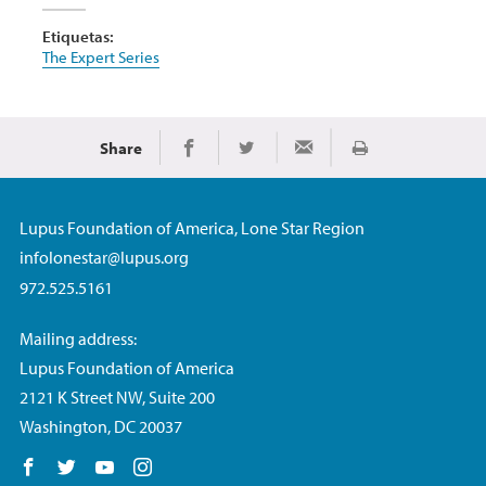
Etiquetas:
The Expert Series
Share
Imprimir
Share on Facebook
Share on Twitter
Share via Email
Lupus Foundation of America, Lone Star Region
infolonestar@lupus.org
972.525.5161
Mailing address:
Lupus Foundation of America
2121 K Street NW, Suite 200
Washington, DC 20037
Follow us on Facebook
Follow us on Twitter
Follow us on YouTube
Follow us on Instagram