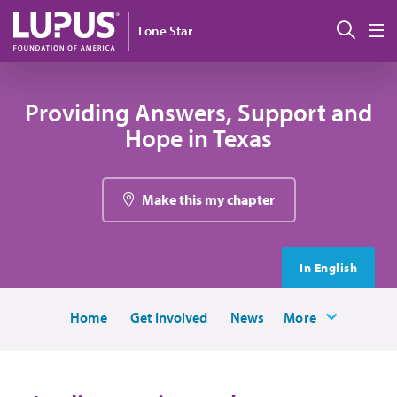
Pasar al contenido principal
Busc
Lone Star
M
Providing Answers, Support and
Hope in Texas
Make this my chapter
In English
Home
Get Involved
News
More