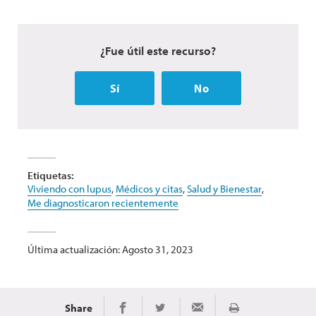
¿Fue útil este recurso?
Sí
No
Etiquetas:
Viviendo con lupus
,
Médicos y citas
,
Salud y Bienestar
,
Me diagnosticaron recientemente
Última actualización: Agosto 31, 2023
Share
Imprimir
Share on Facebook
Share on Twitter
Share via Email