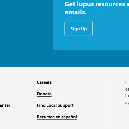
Get lupus resources 
emails.
Sign Up
Careers
L
ca
Donate
l
a
enter
Find Local Support
Recursos en español