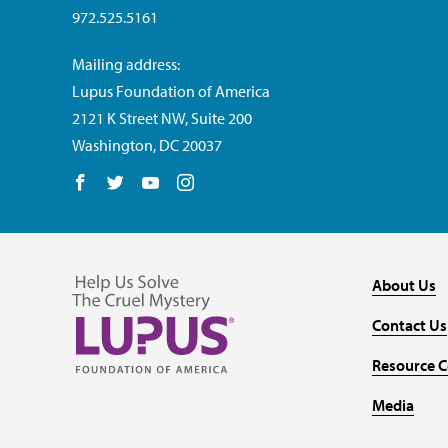
972.525.5161
Mailing address:
Lupus Foundation of America
2121 K Street NW, Suite 200
Washington, DC 20037
Follow us on Facebook
Follow us on Twitter
Follow us on YouTube
Follow us on Instagram
About Us
Contact Us
Resource C
Media