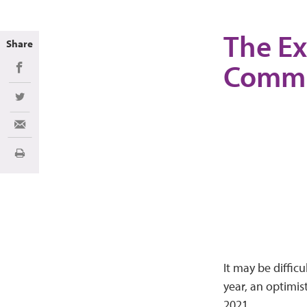
The Ex
Share
Commu
Share on Facebook
Share on Twitter
Share via Email
Imprimir
It may be diffic
year, an optimis
2021.