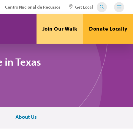
Centro Nacional de Recursos
Get Local
Join Our Walk
Donate Locally
 in Texas
About Us