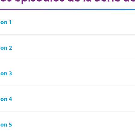
on 1
on 2
on 3
on 4
on 5