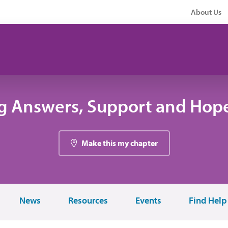
About Us
g Answers, Support and Hope
Make this my chapter
News
Resources
Events
Find Help