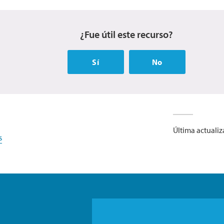
¿Fue útil este recurso?
Sí
No
Última actuali
s