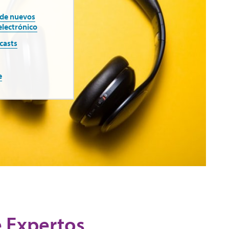
 de nuevos
electrónico
casts
e
e Expertos