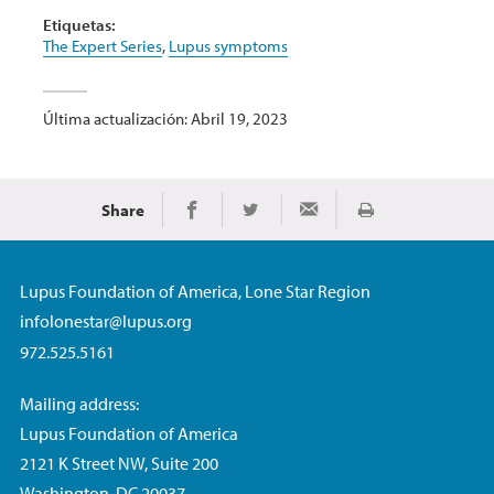
Etiquetas:
The Expert Series
,
Lupus symptoms
Última actualización: Abril 19, 2023
Share
Imprimir
Share on Facebook
Share on Twitter
Share via Email
Lupus Foundation of America, Lone Star Region
infolonestar@lupus.org
972.525.5161
Mailing address:
Lupus Foundation of America
2121 K Street NW, Suite 200
Washington, DC 20037