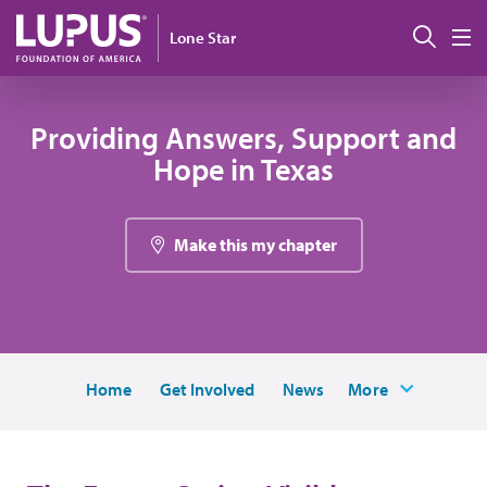
Pasar al contenido principal
Busc
Lone Star
M
Providing Answers, Support and
Hope in Texas
Make this my chapter
Home
Get Involved
News
More