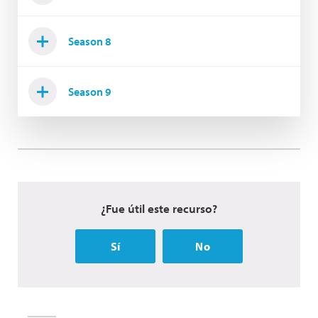
Season 8
Season 9
¿Fue útil este recurso?
Sí
No