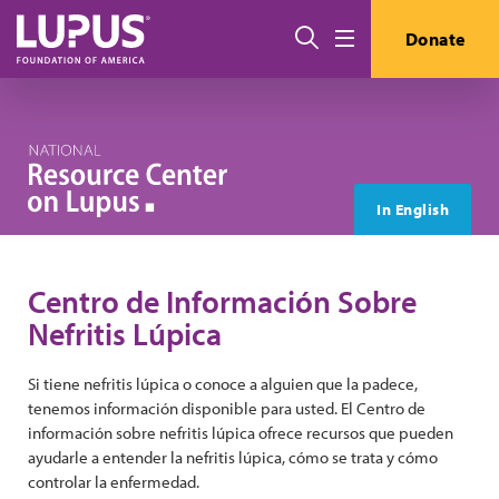
Pasar al contenido principal
Buscar
Donate
Menú
In English
Centro de Información Sobre
Nefritis Lúpica
Si tiene nefritis lúpica o conoce a alguien que la padece,
tenemos información disponible para usted. El Centro de
información sobre nefritis lúpica ofrece recursos que pueden
ayudarle a entender la nefritis lúpica, cómo se trata y cómo
controlar la enfermedad.