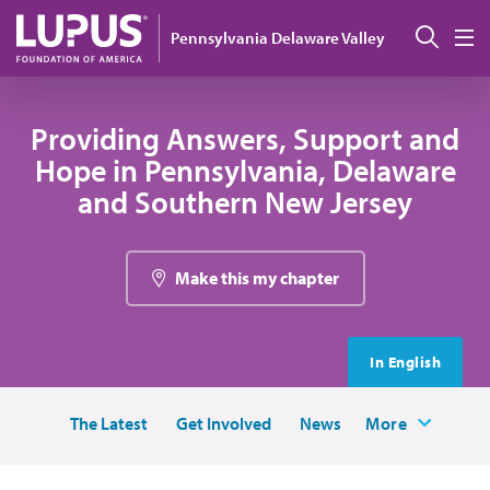
Pasar al contenido principal
Busc
Pennsylvania Delaware Valley
M
Providing Answers, Support and
Hope in Pennsylvania, Delaware
and Southern New Jersey
Make this my chapter
In English
The Latest
Get Involved
News
More