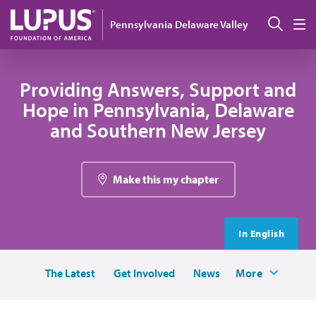
Pasar al contenido principal
Busc
Pennsylvania Delaware Valley
M
Providing Answers, Support and
Hope in Pennsylvania, Delaware
and Southern New Jersey
Make this my chapter
In English
The Latest
Get Involved
News
More