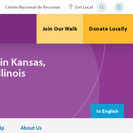
Centro Nacional de Recursos
Get Local
Join Our Walk
Donate Locally
in Kansas,
linois
In English
lp
About Us