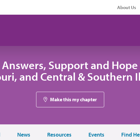
About Us
 Answers, Support and Hope 
uri, and Central & Southern Il
Make this my chapter
d
News
Resources
Events
Find He