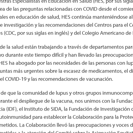
ras Especialistas en Educación en Salud (HES, por sus sigla
ínea de las preguntas relacionadas con COVID desde el comi
les en educación de salud, HES continúa manteniéndose al d
e investigación y las recomendaciones del Centros para el C
 (CDC, por sus siglas en inglés) y del Colegio Americano de
de la salud están trabajando a través de departamentos par
o durante este tiempo difícil y han llevado las preocupacion
 HES ha abogado por las necesidades de las personas con lup
untas más urgentes sobre la escasez de medicamentos, el dis
 el COVID-19 y las recomendaciones de vacunación.
 de que la comunidad de lupus y otros grupos inmunocomp
rante el despliegue de la vacuna, nos unimos con la Fundac
a (IDF), el Instituto de SIDA, la Fundación de Investigación 
utoinmunidad para establecer la Colaboración para la Protec
idos. La Colaboración llevó las preocupaciones y voces 
idas a la atención del Comité sobre la Asignación Equitat