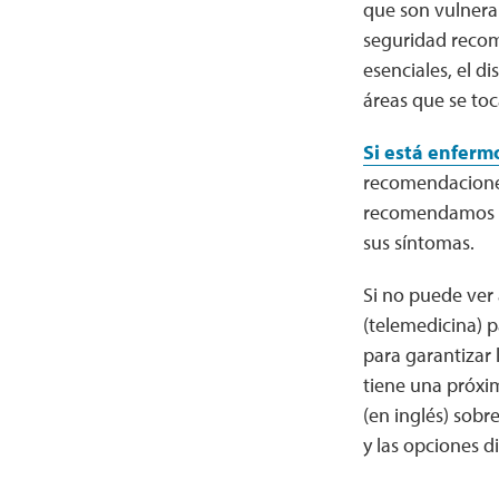
que son vulnerab
seguridad recome
esenciales, el di
áreas que se toc
Si está enferm
recomendacione
recomendamos q
sus síntomas.
Si no puede ver
(telemedicina) p
para garantizar 
tiene una próxim
(en inglés) sob
y las opciones 