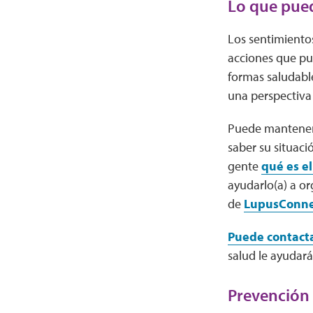
Lo que pue
Los sentimiento
acciones que p
formas saludabl
una perspectiva 
Puede manteners
saber su situaci
gente
qué es e
ayudarlo(a) a o
de
LupusConne
Puede contact
salud le ayudará
Prevención