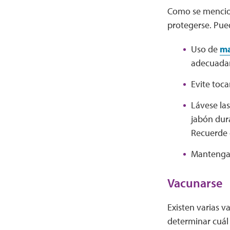
Como se mencion
protegerse. Pue
Uso de
ma
adecuadam
Evite toca
Lávese las
jabón dur
Recuerde 
Mantenga c
Vacunarse
Existen varias v
determinar cuál