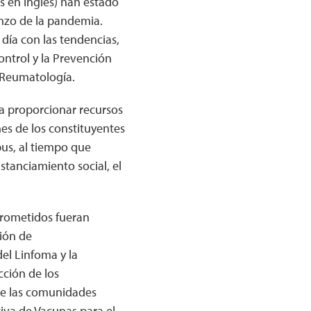
s en inglés) han estado
enzo de la pandemia.
ía con las tendencias,
ontrol y la Prevención
 Reumatología.
a proporcionar recursos
es de los constituyentes
us, al tiempo que
tanciamiento social, el
rometidos fueran
ión de
del Linfoma y la
ción de los
de las comunidades
iva de Vacunas para el