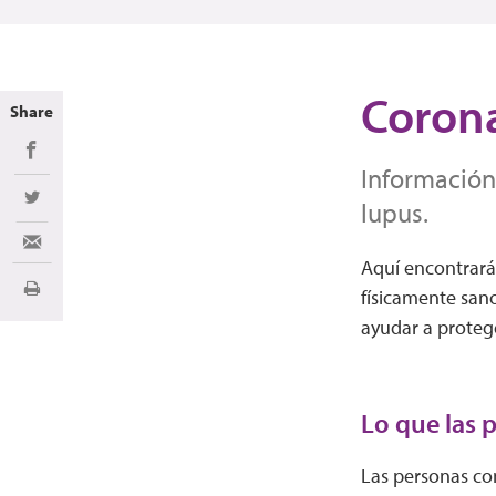
Corona
Share
Share on Facebook
Información
Share on Twitter
lupus.
Share via Email
Aquí encontrará
físicamente san
Imprimir
ayudar a protege
Lo que las 
Las personas con