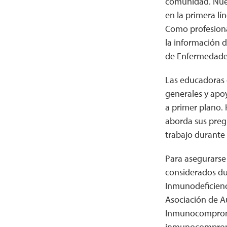
comunidad. Nuest
en la primera l
Como profesiona
la información d
de Enfermedades
Las educadoras 
generales y apoy
a primer plano.
aborda sus preg
trabajo durante
Para asegurarse
considerados du
Inmunodeficienci
Asociación de A
Inmunocompromet
inmunocompromet