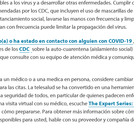
les a los virus y a desarrollar otras enfermedades. Cumplir 
ndadas por los CDC, que incluyen el uso de mascarillas de te
stanciamiento social, lavarse las manos con frecuencia y limpi
an con frecuencia puede limitar la propagación del virus.
o(a) o ha estado en contacto con alguien con COVID-19
s de los
CDC
sobre la auto-cuarentena (aislamiento social)
ue consulte con su equipo de atención médica y comuniqu
 a un médico o a una medica en persona, considere cambiar a
ara las citas. La telesalud se ha convertido en una herramien
la seguridad de todos, en particular de quienes padecen en
a visita virtual con su médico, escuche
The Expert Series:
re cómo prepararse. Para obtener más información sobre cóm
disponibles para usted, hable con su proveedor y compañía d