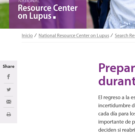
Inicio
National Resource Center on Lupus
Search Re
Prepar
Share
duran
Share on Facebook
Share on Twitter
El regreso a la e
Share via Email
incertidumbre de
cada día para l
Imprimir
importante de p
deciden si reabr