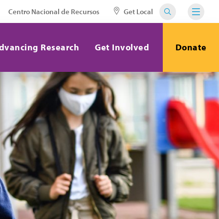
Centro Nacional de Recursos
Get Local
dvancing Research
Get Involved
Donate