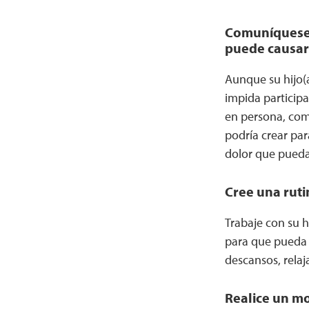
Comuníquese c
puede causarl
Aunque su hijo(a
impida participa
en persona, comu
podría crear para
dolor que pueda
Cree una ruti
Trabaje con su 
para que pueda e
descansos, relaj
Realice un mo