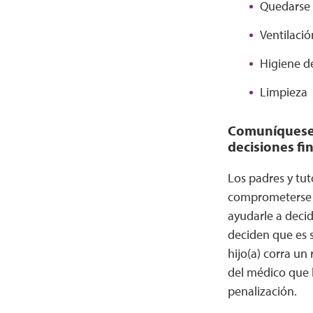
Quedarse 
Ventilació
Higiene d
Limpieza
Comuníquese c
decisiones fin
Los padres y tu
comprometerse c
ayudarle a decid
deciden que es 
hijo(a) corra u
del médico que l
penalización.