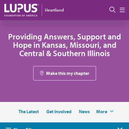
Pasar al contenido principal
Busc
Heartland
M
Providing Answers, Support and
Hope in Kansas, Missouri, and
Central & Southern Illinois
Make this my chapter
The Latest
Get Involved
News
More