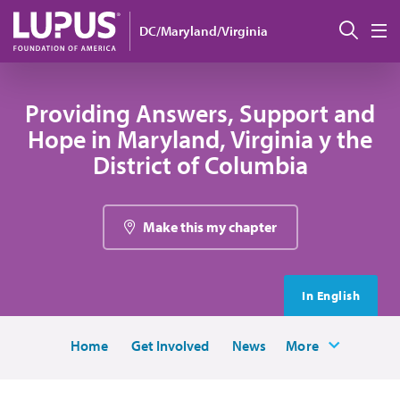
Pasar al contenido principal
Busc
DC/Maryland/Virginia
M
Providing Answers, Support and
Hope in Maryland, Virginia y the
District of Columbia
Make this my chapter
In English
Home
Get Involved
News
More