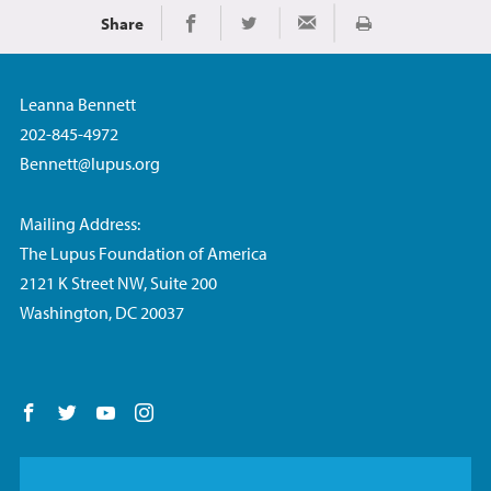
Share
Imprimir
Share on Facebook
Share on Twitter
Share via Email
Leanna Bennett
202-845-4972
Bennett@lupus.org
Mailing Address:
The Lupus Foundation of America
2121 K Street NW, Suite 200
Washington, DC 20037
Follow us on Facebook
Follow us on Twitter
Follow us on YouTube
Follow us on Instagram