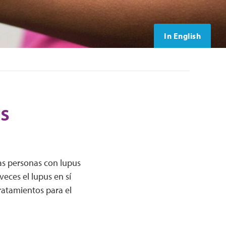
In English
os
las personas con lupus
eces el lupus en sí
ratamientos para el