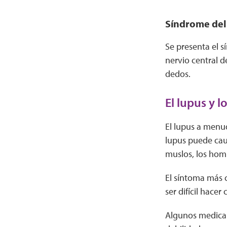
Síndrome del
Se presenta el s
nervio central d
dedos.
El lupus y 
El lupus a menud
lupus puede caus
muslos, los homb
El síntoma más c
ser difícil hacer
Algunos medicame