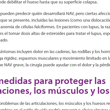
e debilitar el hueso hasta que su superficie colapsa.
 pueden predecir quién desarrollará NAV, pero ciertas afecc
que se presente, incluidas las lesiones (como una dislocación 
 anemia de células falciformes. En pacientes con lupus, la 
es el tomar dosis altas de esteroides para tratar el lupus, e
gado.
 síntomas incluyen dolor en las caderas, las rodillas y los ho
ga rigidez, espasmos musculares y movimiento limitado en la
ene NAV grave, la cirugía puede ayudar con el dolor y la pér
edidas para proteger las
aciones, los músculos y lo
roblemas de las articulaciones, los músculos y los huesos r
mbios en el estilo de vida podría prevenir o aliviar algunos