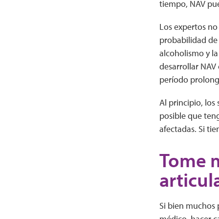
tiempo, NAV pued
Los expertos no
probabilidad de 
alcoholismo y la
desarrollar NAV 
período prolon
Al principio, los
posible que ten
afectadas. Si ti
Tome m
articul
Si bien muchos p
médico, hacer ca