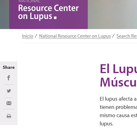
Inicio
National Resource Center on Lupus
Search Re
El Lupu
Share
Múscul
Share on Facebook
Share on Twitter
El lupus afecta 
Share via Email
tienen problemas
mismo causa esto
Imprimir
lupus.