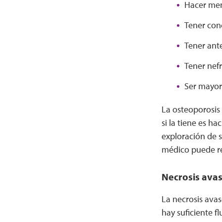
Hacer meno
Tener conc
Tener ant
Tener nefr
Ser mayor
La osteoporosis 
si la tiene es h
exploración de s
médico puede r
Necrosis avas
La necrosis avas
hay suficiente f