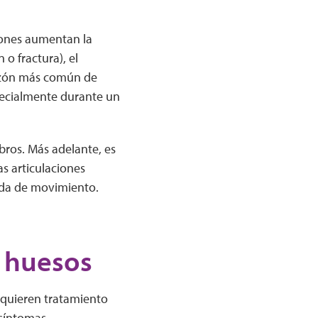
iones aumentan la
o fractura), el
razón más común de
specialmente durante un
mbros. Más adelante, es
s articulaciones
dida de movimiento.
s huesos
equieren tratamiento
 síntomas.