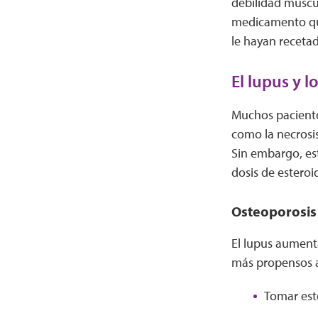
debilidad muscu
medicamento que
le hayan receta
El lupus y l
Muchos paciente
como la necrosi
Sin embargo, es
dosis de esteroi
Osteoporosis
El lupus aumenta
más propensos a
Tomar est