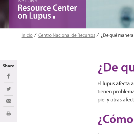
Inicio
Centro Nacional de Recursos
¿De qué manera a
¿De qu
Share
Share on Facebook
El lupus afecta 
tienen problemas
Share on Twitter
piel y otras afe
Share via Email
¿Cómo a
Imprimir