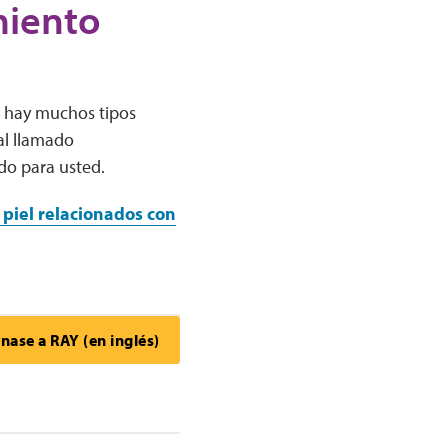
miento
, hay muchos tipos
al llamado
do para usted.
 piel relacionados con
nase a RAY (en inglés)