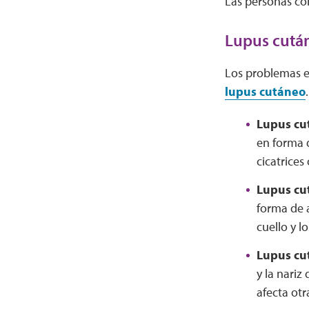
Las personas co
Lupus cutá
Los problemas e
lupus cutáneo
Lupus cu
en forma d
cicatrices
Lupus cu
forma de a
cuello y l
Lupus cu
y la nari
afecta otr