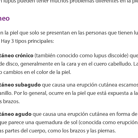
n lupus pueden tener muchos problemas diferentes en la pie
neo
n la piel que solo se presentan en las personas que tienen
. Hay 3 tipos principales:
táneo crónico
(también conocido como lupus discoide) que
e disco, generalmente en la cara y en el cuero cabelludo. L
 o cambios en el color de la piel.
táneo subagudo
que causa una erupción cutánea escamosa 
nillo. Por lo general, ocurre en la piel que está expuesta a la
os brazos.
táneo agudo
que causa una erupción cutánea en forma de m
z que parece una quemadura de sol (conocida como erupción
as partes del cuerpo, como los brazos y las piernas.