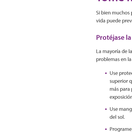
Si bien muchos p
vida puede preve
Protéjase la
La mayoría de la
problemas en la 
Use protec
superior 
más para p
exposición
Use manga
del sol.
Programe l