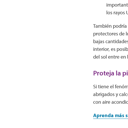
important
los rayos 
También podría se
protectores de 
bajas cantidades
interior, es pos
del sol entre en 
Proteja la p
Si tiene el fenó
abrigados y calc
con aire acondic
Aprenda más s