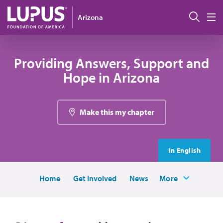
Pasar al contenido principal
Busc
Arizona
M
Providing Answers, Support and
Hope in Arizona
Make this my chapter
In English
Home
Get Involved
News
More