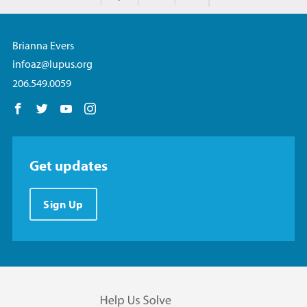
Imprimir
Share on Facebook
Brianna Evers
infoaz@lupus.org
206.549.0059
Follow us on Facebook
Follow us on Twitter
Follow us on YouTube
Follow us on Instagram
Get updates
Sign Up