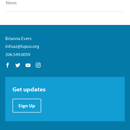
News
Brianna Evers
infoaz@lupus.org
206.549.0059
Follow us on Facebook
Follow us on Twitter
Follow us on YouTube
Follow us on Instagram
Get updates
Sign Up