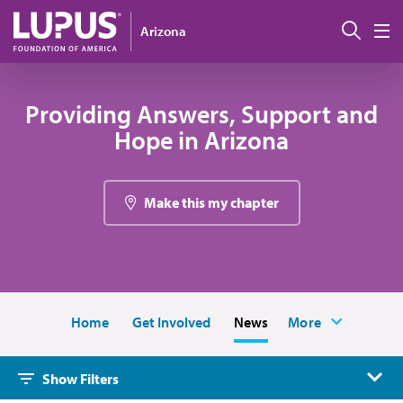
Pasar al contenido principal
Busc
Arizona
M
Providing Answers, Support and
Hope in Arizona
Make this my chapter
Home
Get Involved
News
More
Show Filters