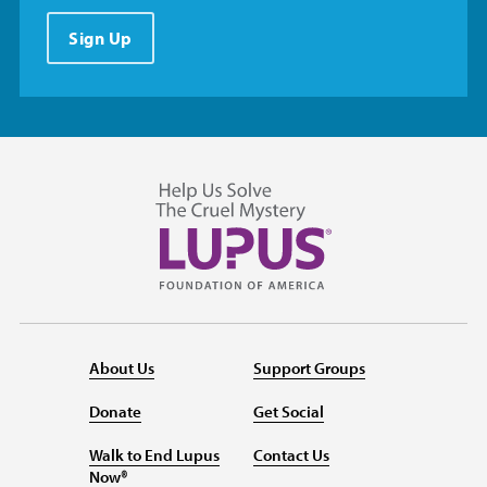
Sign Up
About Us
Support Groups
Donate
Get Social
Walk to End Lupus
Contact Us
Now®