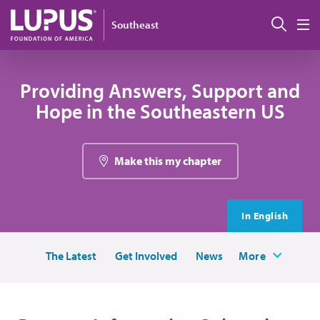
Pasar al contenido principal
Busc
Southeast
M
Providing Answers, Support and
Hope in the Southeastern US
Make this my chapter
In English
The Latest
Get Involved
News
More