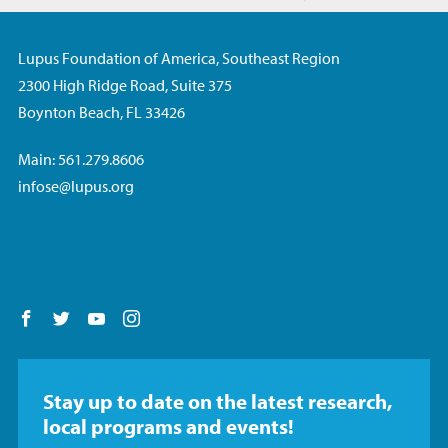
Lupus Foundation of America, Southeast Region
2300 High Ridge Road, Suite 375
Boynton Beach, FL 33426
Main: 561.279.8606
infose@lupus.org
Follow us on Facebook
Follow us on Twitter
Follow us on YouTube
Follow us on Instagram
Stay up to date on the latest research,
local programs and events!