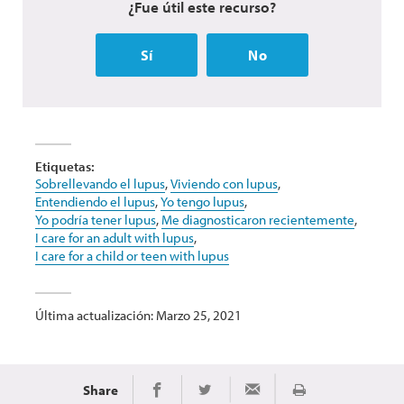
¿Fue útil este recurso?
Sí
No
Etiquetas:
Sobrellevando el lupus
,
Viviendo con lupus
,
Entendiendo el lupus
,
Yo tengo lupus
,
Yo podría tener lupus
,
Me diagnosticaron recientemente
,
I care for an adult with lupus
,
I care for a child or teen with lupus
Última actualización: Marzo 25, 2021
Share
Imprimir
Share on Facebook
Share on Twitter
Share via Email