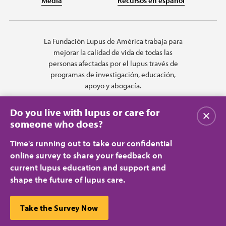
Media
Recursos en español
La Fundación Lupus de América trabaja para
mejorar la calidad de vida de todas las
personas afectadas por el lupus través de
programas de investigación, educación,
apoyo y abogacía.
Do you live with lupus or care for
Cerrar
someone who does?
Time's running out to take our confidential
online survey to share your feedback on
current lupus education and support and
shape the future of lupus care.
Privacy Policy
Terms of Use
© 2026 Lupus Foundation of America. All rights reserved.
A charitable organization with 501(c)(3) tax-exempt status. Federal ID
This website uses cookies to ensure you get the best
Take the Survey Now
#43-1131436.
Cerrar
experience.
Learn more