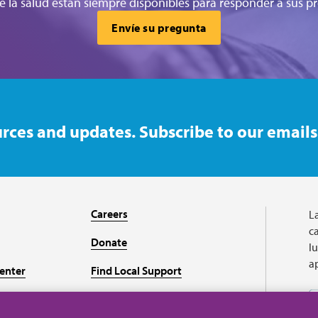
e la salud están siempre disponibles para responder a sus pr
Envíe su pregunta
rces and updates. Subscribe to our emails
Careers
L
ca
Donate
l
a
enter
Find Local Support
Recursos en español