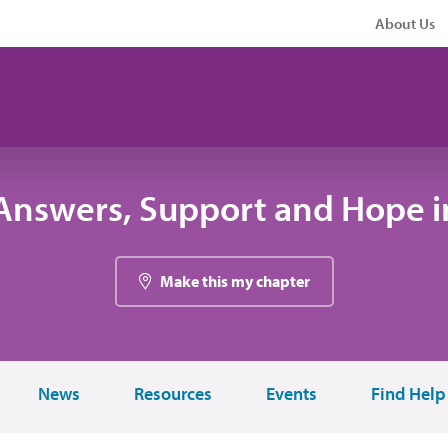
About Us
Answers, Support and Hope in
Make this my chapter
News
Resources
Events
Find Help