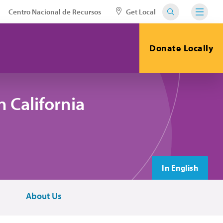
Centro Nacional de Recursos
Get Local
Donate Locally
 California
In English
About Us