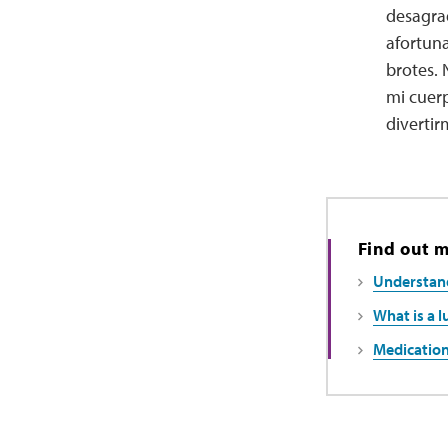
desagrad
afortun
brotes. 
mi cuer
divertir
Find out 
Understand
What is a l
Medication