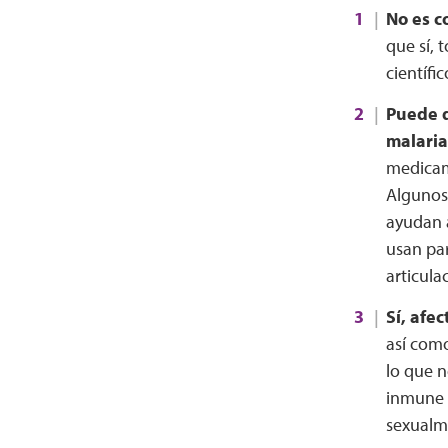
No es c
que sí, 
científi
Puede q
malaria
medicam
Algunos
ayudan a
usan par
articula
Sí, afe
así como
lo que n
inmune m
sexualme