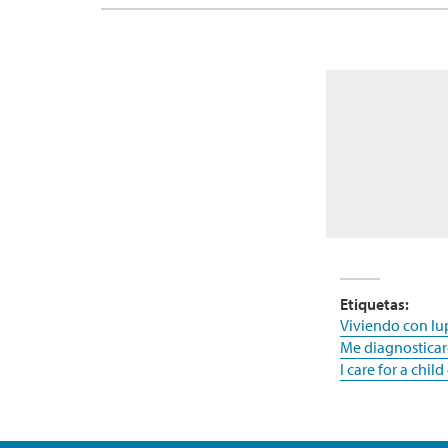
Etiquetas:
Viviendo con lu
Me diagnostica
I care for a chil