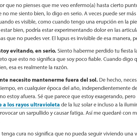
or que no pienses que me veo enfermo(a) hasta cierto punt
 no me siento bien, lo digo en serio. A veces puede ser más
uando es visible, como cuando tengo una erupción en la piel.
estar bien, podría estar experimentando dolor en las articula
s que no puedes ver. El lupus es invisible de esa manera, p
stoy evitando, en serio.
Siento haberme perdido tu fiesta 
to que esto no significa que soy poco fiable. Cuando digo
ien, esa es realmente la razón.
te necesito mantenerme fuera del sol.
De hecho, necesi
tiempo, en cualquier época del año, independientemente del
no estoy afuera. Sé que parece que estoy exagerando, pero
e a los rayos ultravioleta
de la luz solar e incluso a la ilum
ovocar un sarpullido y causar fatiga. Así me quedaré con mi
.
 tenga cura no significa que no pueda seguir viviendo una v