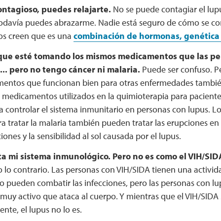
ontagioso, puedes relajarte.
No se puede contagiar el lupu
todavía puedes abrazarme. Nadie está seguro de cómo se cont
cos creen que es una
combinación de hormonas, genética 
ue esté tomando los mismos medicamentos que las per
... pero no tengo cáncer ni malaria.
Puede ser confuso. Pe
entos que funcionan bien para otras enfermedades también
 medicamentos utilizados en la quimioterapia para pacient
 controlar el sistema inmunitario en personas con lupus. 
a tratar la malaria también pueden tratar las erupciones en la
ciones y la sensibilidad al sol causada por el lupus.
cta mi sistema inmunológico. Pero no es como el VIH/SID
 lo contrario. Las personas con VIH/SIDA tienen una activid
o pueden combatir las infecciones, pero las personas con lu
uy activo que ataca al cuerpo. Y mientras que el VIH/SIDA 
nte, el lupus no lo es.