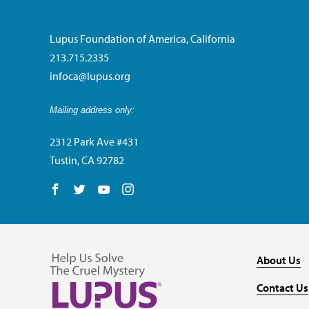
Lupus Foundation of America, California
213.715.2335
infoca@lupus.org
Mailing address only:
2312 Park Ave #431
Tustin, CA 92782
Follow us on Facebook
Follow us on Twitter
Follow us on YouTube
Follow us on Instagram
About Us
Contact Us