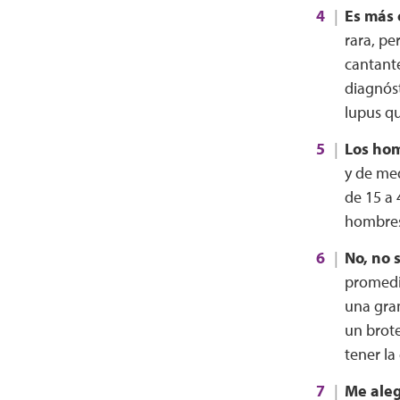
Es más 
rara, pe
cantante
diagnós
lupus qu
Los hom
y de me
de 15 a 
hombres
No, no 
promedio
una gran
un brote
tener la
Me aleg