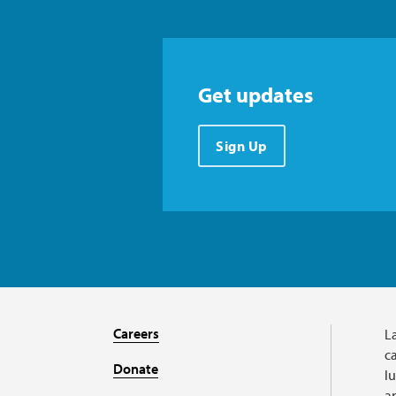
Get updates
Sign Up
Careers
L
ca
Donate
l
a