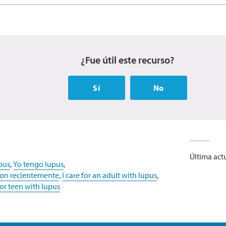
¿Fue útil este recurso?
Sí
No
Última act
pus
,
Yo tengo lupus
,
ron recientemente
,
I care for an adult with lupus
,
d or teen with lupus