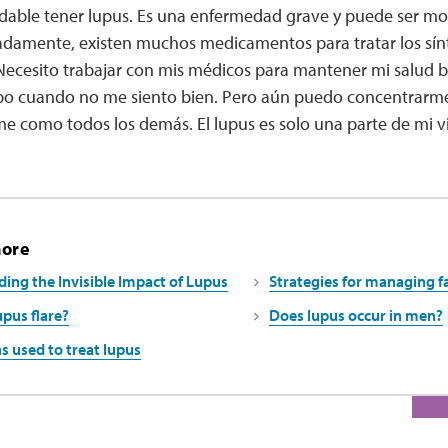
able tener lupus. Es una enfermedad grave y puede ser mor
adamente, existen muchos medicamentos para tratar los sínt
Necesito trabajar con mis médicos para mantener mi salud b
po cuando no me siento bien. Pero aún puedo concentrarme 
me como todos los demás. El lupus es solo una parte de mi v
more
ing the Invisible Impact of Lupus
Strategies for managing f
upus flare?
Does lupus occur in men?
s used to treat lupus