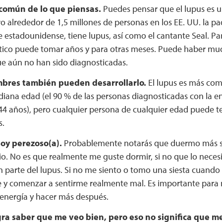
común de lo que piensas.
Puedes pensar que el lupus es 
ro alrededor de 1,5 millones de personas en los EE. UU. la p
 estadounidense, tiene lupus, así como el cantante Seal. Pa
tico puede tomar años y para otras meses. Puede haber mu
e aún no han sido diagnosticadas.
bres también pueden desarrollarlo.
El lupus es más com
diana edad (el 90 % de las personas diagnosticadas con la 
44 años), pero cualquier persona de cualquier edad puede ten
.
soy perezoso(a).
Probablemente notarás que duermo más si
. No es que realmente me guste dormir, si no que lo necesit
 parte del lupus. Si no me siento o tomo una siesta cuando
 y comenzar a sentirme realmente mal. Es importante para 
 energía y hacer más después.
ra saber que me veo bien, pero eso no significa que me