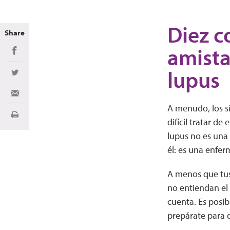
Diez c
Share
amista
Share on Facebook
lupus
Share on Twitter
Share via Email
A menudo, los s
Imprimir
difícil tratar de
lupus no es una 
él: es una enfer
A menos que tus
no entiendan el
cuenta. Es posib
prepárate para d