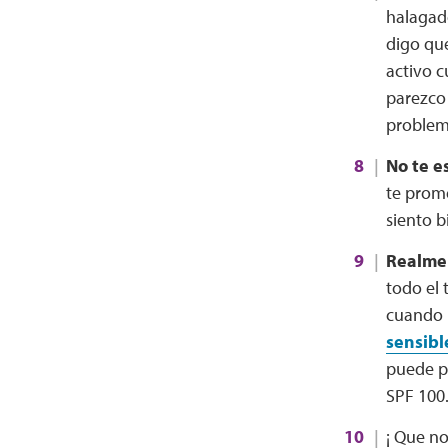
halagad
digo que
activo c
parezco 
problema
No te e
te prome
siento b
Realmen
todo el 
cuando 
sensibl
puede pr
SPF 100
¡ Que no