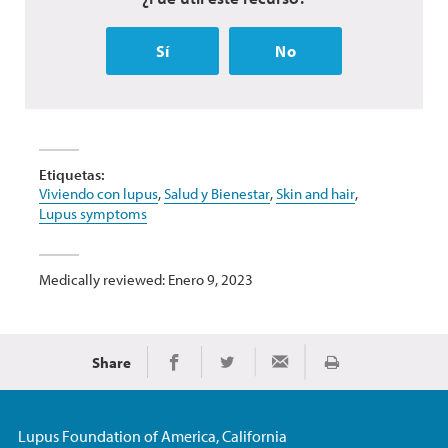
Sí
No
Etiquetas:
Viviendo con lupus
,
Salud y Bienestar
,
Skin and hair
,
Lupus symptoms
Medically reviewed: Enero 9, 2023
Share
Imprimir
Share on Facebook
Share on Twitter
Share via Email
Lupus Foundation of America, California