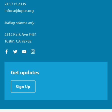
213.715.2335
infoca@lupus.org
Mailing address only:
2312 Park Ave #431
Tustin, CA 92782
Follow us on Facebook
Follow us on Twitter
Follow us on YouTube
Follow us on Instagram
Get updates
Sign Up