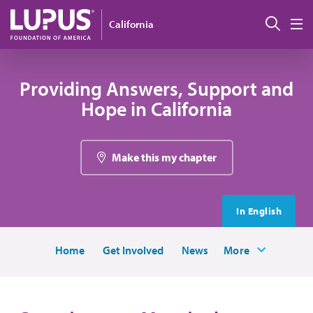
Pasar al contenido principal
Busc
California
M
Providing Answers, Support and
Hope in California
Make this my chapter
In English
Home
Get Involved
News
More