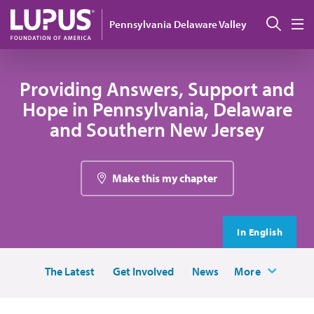
Pasar al contenido principal
Busc
Pennsylvania Delaware Valley
M
Providing Answers, Support and
Hope in Pennsylvania, Delaware
and Southern New Jersey
Make this my chapter
In English
The Latest
Get Involved
News
More