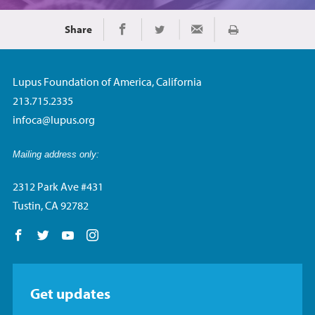
Share
Imprimir
Share on Facebook
Share on Twitter
Share via Email
Lupus Foundation of America, California
213.715.2335
infoca@lupus.org
Mailing address only:
2312 Park Ave #431
Tustin, CA 92782
Follow us on Facebook
Follow us on Twitter
Follow us on YouTube
Follow us on Instagram
Get updates