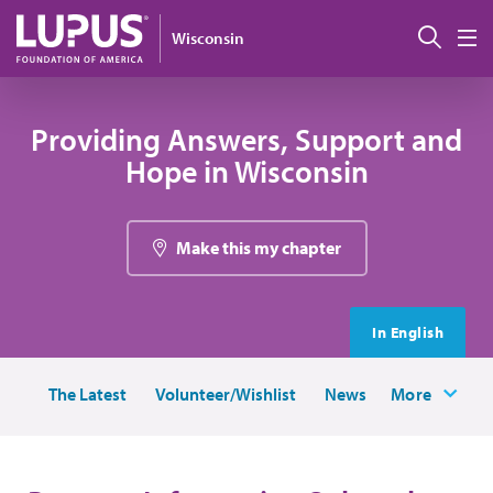
Pasar al contenido principal
Busc
Wisconsin
M
Providing Answers, Support and
Hope in Wisconsin
Make this my chapter
In English
The Latest
Volunteer/Wishlist
News
More