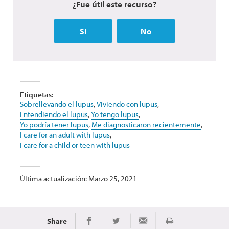
¿Fue útil este recurso?
Sí
No
Etiquetas:
Sobrellevando el lupus
,
Viviendo con lupus
,
Entendiendo el lupus
,
Yo tengo lupus
,
Yo podría tener lupus
,
Me diagnosticaron recientemente
,
I care for an adult with lupus
,
I care for a child or teen with lupus
Última actualización: Marzo 25, 2021
Share
Imprimir
Share on Facebook
Share on Twitter
Share via Email