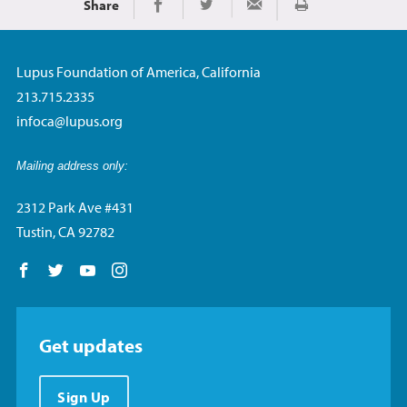
Share
Imprimir
Share on Facebook
Share on Twitter
Share via Email
Lupus Foundation of America, California
213.715.2335
infoca@lupus.org
Mailing address only:
2312 Park Ave #431
Tustin, CA 92782
Follow us on Facebook
Follow us on Twitter
Follow us on YouTube
Follow us on Instagram
Get updates
Sign Up