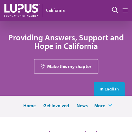
Pasar al contenido principal
Busc
California
M
Providing Answers, Support and
Hope in California
Make this my chapter
In English
Home
Get Involved
News
More